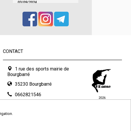
03/09/2024
CONTACT
1 rue des sports mairie de
Bourgbarré
35230 Bourgbarré
0662821546
2026
© COMITI -
CGVU
danse.bourgbarre@gmail.com
OPTIMISÉ POUR
igation.
CHROME ET FIREFOX
Formulaire de contact