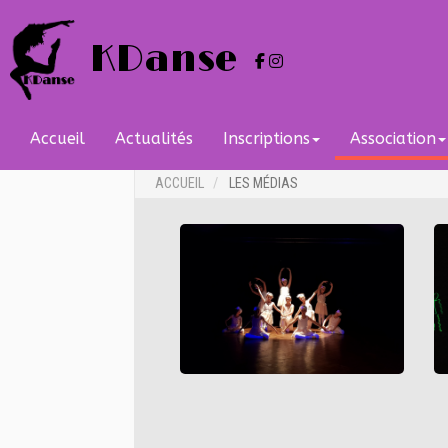
KDanse
Accueil
Actualités
Inscriptions
Association
ACCUEIL
LES MÉDIAS