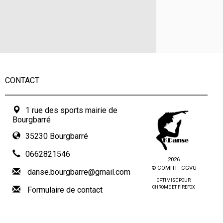
CONTACT
1 rue des sports mairie de
Bourgbarré
35230 Bourgbarré
0662821546
2026
© COMITI -
CGVU
danse.bourgbarre@gmail.com
OPTIMISÉ POUR
CHROME ET FIREFOX
Formulaire de contact